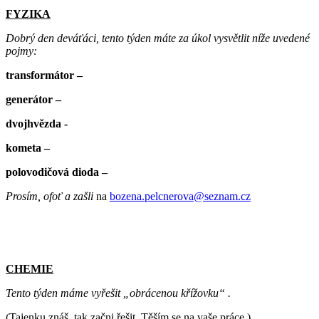
FYZIKA
Dobrý den deváťáci, tento týden máte za úkol vysvětlit níže uvedené
pojmy:
transformátor –
generátor –
dvojhvězda -
kometa –
polovodičová dioda –
Prosím, ofoť a zašli
na
bozena.pelcnerova@seznam.cz
CHEMIE
Tento týden máme vyřešit „obrácenou křížovku“ .
(Tajenku znáš, tak začni řešit. Těším se na vaše práce.)