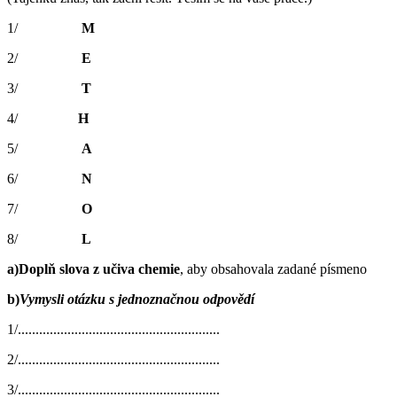
1/
M
2/
E
3/
T
4/
H
5/
A
6/
N
7/
O
8/
L
a)Doplň slova z učiva chemie
, aby obsahovala zadané písmeno
b)
Vymysli otázku s jednoznačnou odpovědí
1/.........................................................
2/.........................................................
3/.........................................................