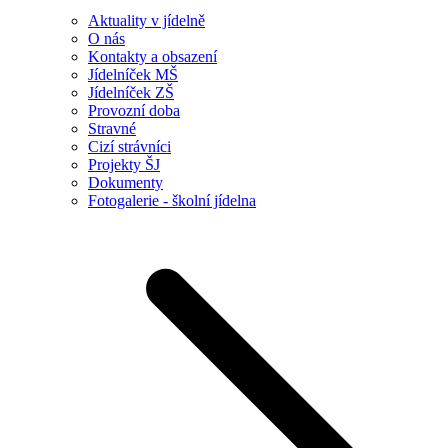
Aktuality v jídelně
O nás
Kontakty a obsazení
Jídelníček MŠ
Jídelníček ZŠ
Provozní doba
Stravné
Cizí strávníci
Projekty ŠJ
Dokumenty
Fotogalerie - školní jídelna