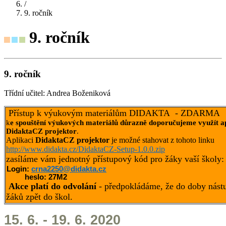
/
9. ročník
9. ročník
9. ročník
Třídní učitel: Andrea Boženiková
Přístup k výukovým materiálům DIDAKTA - ZDARMA
k
e spouštění výukových materiálů důrazně doporučujeme využít ap
DidaktaCZ projektor
.
Aplikaci
DidaktaCZ projektor
je možné stahovat z tohoto linku
http://www.didakta.cz/DidaktaCZ-Setup-1.0.0.zip
zasíláme vám jednotný přístupový kód pro žáky vaší školy:
Login:
crna2250@didakta.cz
heslo: 27M2
Akce platí do odvolání
- předpokládáme, že do doby nást
žáků zpět do škol.
15. 6. - 19. 6. 2020