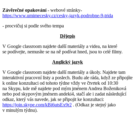
Závěrečné opakování -
webové stránky
-
https://www.umimecesky.cz/cesky-jazyk-podrobne-9-trida
- procvičuj si podle svého tempa
Dějepis
V Google classroom najdete další materiály a videa, na které
se podívejte, nemusíte se na ně podívat hned, jsou to celé filmy.
Anglický jazyk
V Google classroom najdete další materiály a úkoly. Najdete tam
interaktivní pracovní listy a poslech. Budu ale ráda, když ze připojíte
k online konzultaci od tohoto týdne vždy ve čtvrtek od 10:30
na Skypu, kde mě najdete pod mým jménem Andrea Boženiková
nebo pod skypovým jménem andeki4, stačí ale i zadat následující
odkaz, který vás navede, jak se připojit ke konzultaci:
https://join.skype.com/kBi6utsEx9r2
. (Odkaz je stejný jako
v minulým týdnu).