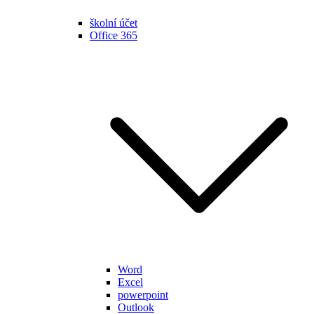
školní účet
Office 365
Word
Excel
powerpoint
Outlook