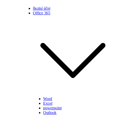
školní účet
Office 365
Word
Excel
powerpoint
Outlook