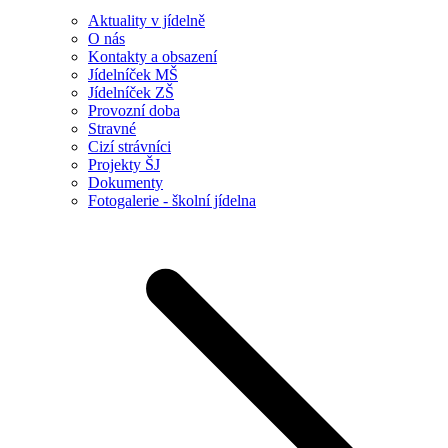
Aktuality v jídelně
O nás
Kontakty a obsazení
Jídelníček MŠ
Jídelníček ZŠ
Provozní doba
Stravné
Cizí strávníci
Projekty ŠJ
Dokumenty
Fotogalerie - školní jídelna