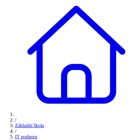
/
Základní škola
/
IT podpora