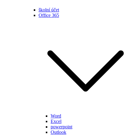
školní účet
Office 365
Word
Excel
powerpoint
Outlook