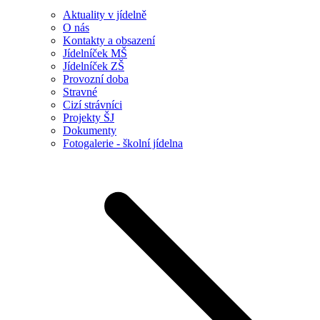
Aktuality v jídelně
O nás
Kontakty a obsazení
Jídelníček MŠ
Jídelníček ZŠ
Provozní doba
Stravné
Cizí strávníci
Projekty ŠJ
Dokumenty
Fotogalerie - školní jídelna