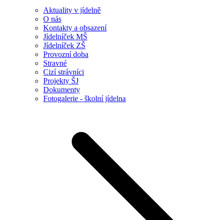
Aktuality v jídelně
O nás
Kontakty a obsazení
Jídelníček MŠ
Jídelníček ZŠ
Provozní doba
Stravné
Cizí strávníci
Projekty ŠJ
Dokumenty
Fotogalerie - školní jídelna