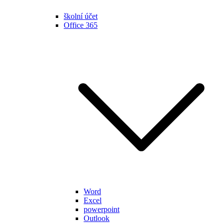
školní účet
Office 365
Word
Excel
powerpoint
Outlook