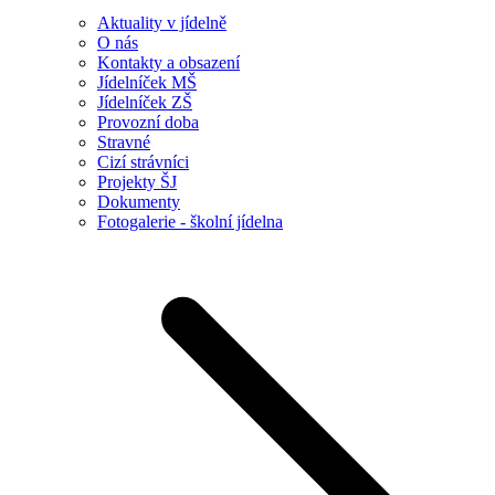
Aktuality v jídelně
O nás
Kontakty a obsazení
Jídelníček MŠ
Jídelníček ZŠ
Provozní doba
Stravné
Cizí strávníci
Projekty ŠJ
Dokumenty
Fotogalerie - školní jídelna