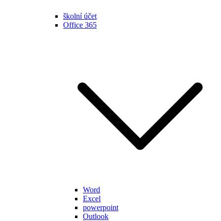
školní účet
Office 365
Word
Excel
powerpoint
Outlook