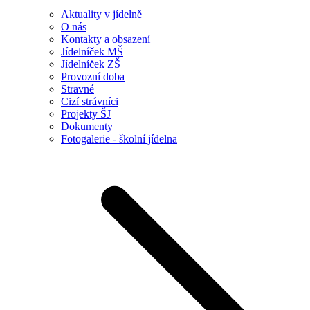
Aktuality v jídelně
O nás
Kontakty a obsazení
Jídelníček MŠ
Jídelníček ZŠ
Provozní doba
Stravné
Cizí strávníci
Projekty ŠJ
Dokumenty
Fotogalerie - školní jídelna