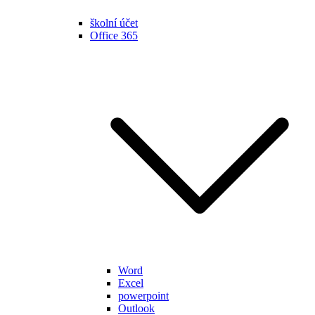
školní účet
Office 365
Word
Excel
powerpoint
Outlook