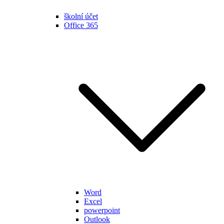
školní účet
Office 365
Word
Excel
powerpoint
Outlook