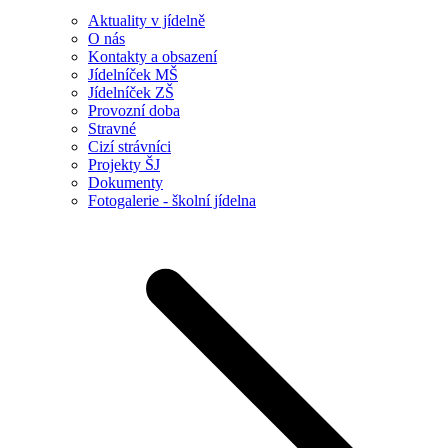
Aktuality v jídelně
O nás
Kontakty a obsazení
Jídelníček MŠ
Jídelníček ZŠ
Provozní doba
Stravné
Cizí strávníci
Projekty ŠJ
Dokumenty
Fotogalerie - školní jídelna