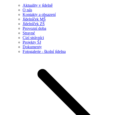
Aktuality v jídelně
O nás
Kontakty a obsazení
Jídelníček MŠ
Jídelníček ZŠ
Provozní doba
Stravné
Cizí strávníci
Projekty ŠJ
Dokumenty
Fotogalerie - školní jídelna