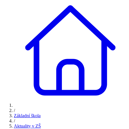
/
Základní škola
/
Aktuality v ZŠ