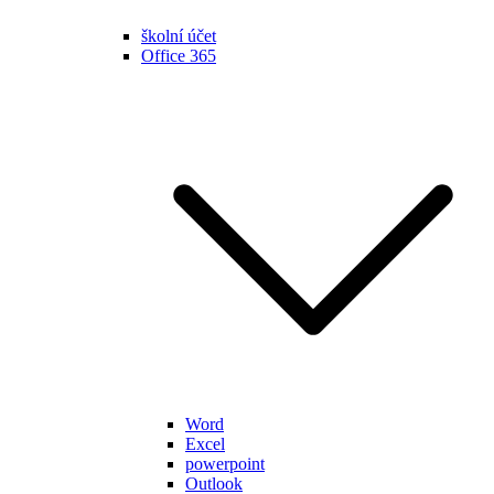
školní účet
Office 365
Word
Excel
powerpoint
Outlook