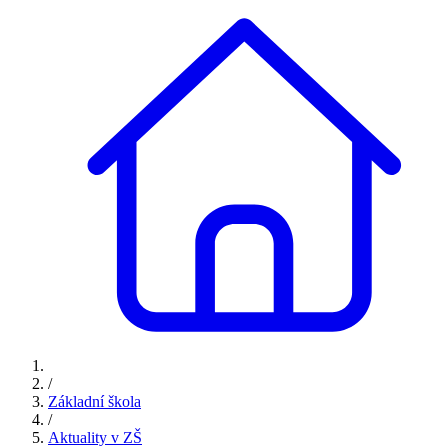
/
Základní škola
/
Aktuality v ZŠ