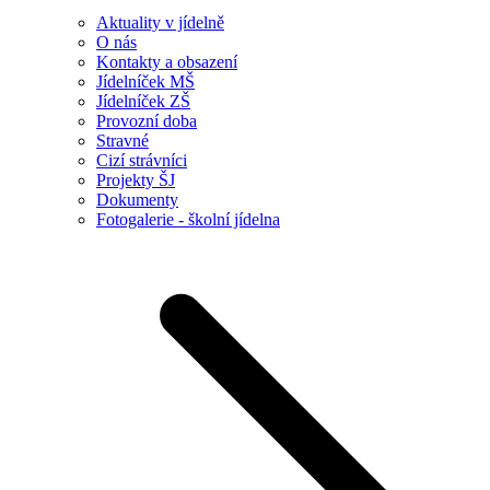
Aktuality v jídelně
O nás
Kontakty a obsazení
Jídelníček MŠ
Jídelníček ZŠ
Provozní doba
Stravné
Cizí strávníci
Projekty ŠJ
Dokumenty
Fotogalerie - školní jídelna