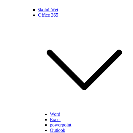
školní účet
Office 365
Word
Excel
powerpoint
Outlook