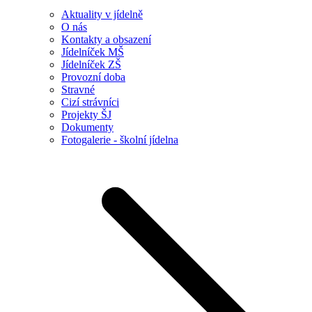
Aktuality v jídelně
O nás
Kontakty a obsazení
Jídelníček MŠ
Jídelníček ZŠ
Provozní doba
Stravné
Cizí strávníci
Projekty ŠJ
Dokumenty
Fotogalerie - školní jídelna