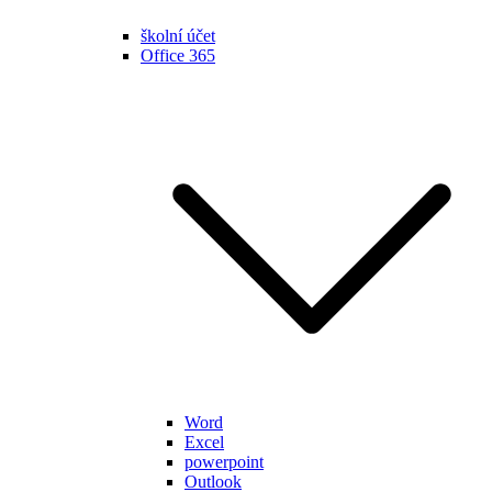
školní účet
Office 365
Word
Excel
powerpoint
Outlook