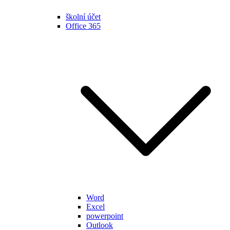
školní účet
Office 365
Word
Excel
powerpoint
Outlook