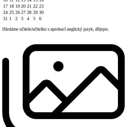
17
18
19
20
21
22
23
24
25
26
27
28
29
30
31
1
2
3
4
5
6
Hledáme učitele/učitelku s aprobací anglický jazyk, dějepis.