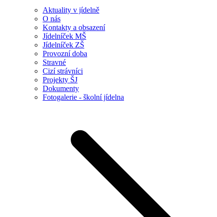
Aktuality v jídelně
O nás
Kontakty a obsazení
Jídelníček MŠ
Jídelníček ZŠ
Provozní doba
Stravné
Cizí strávníci
Projekty ŠJ
Dokumenty
Fotogalerie - školní jídelna