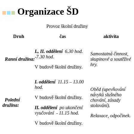
Organizace ŠD
Provoz školní družiny
Druh
čas
aktivita
I., II. oddělení
6.30 hod.
Samostatná činnost,
-7.30 hod.
Ranní družina:
skupinové a soutěživé
hry.
V budově školní družiny.
I. oddělení
11.15 – 13.00
hod.
Oběd (upevňování
návyků slušného
V budově školní družiny.
Polední
chování, zásady
družina:
stolování).
II. oddělení
po ukončení
vyučování - 11.15 hod.
Relaxace, odpočinek.
V budově školní družiny.