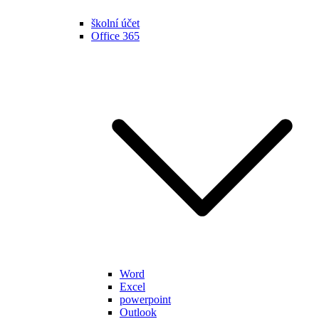
školní účet
Office 365
Word
Excel
powerpoint
Outlook