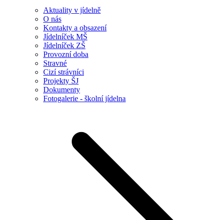
Aktuality v jídelně
O nás
Kontakty a obsazení
Jídelníček MŠ
Jídelníček ZŠ
Provozní doba
Stravné
Cizí strávníci
Projekty ŠJ
Dokumenty
Fotogalerie - školní jídelna