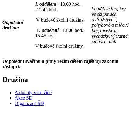
I. oddělení
-
13.00 hod.
Soutěživé hry, hry
-15.45 hod.
ve skupinách
a družstvech,
V budově školní družiny.
Odpolední
pohybové a míčové
družina:
II
. oddělení
- 13.00 hod.-
hry, turistické
15.45 hod.
vycházky, výtvarné
činnosti atd.
V budově školní družiny.
Odpolední svačinu a pitný režim dětem zajišťují zákonní
zástupci.
Družina
Aktuality v družině
Akce ŠD
Organizace ŠD