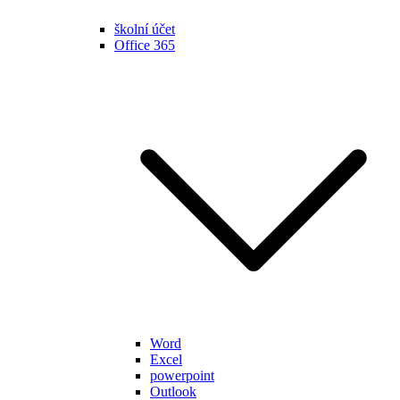
školní účet
Office 365
Word
Excel
powerpoint
Outlook