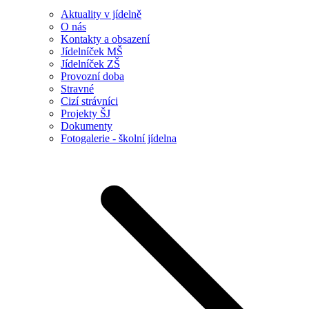
Aktuality v jídelně
O nás
Kontakty a obsazení
Jídelníček MŠ
Jídelníček ZŠ
Provozní doba
Stravné
Cizí strávníci
Projekty ŠJ
Dokumenty
Fotogalerie - školní jídelna